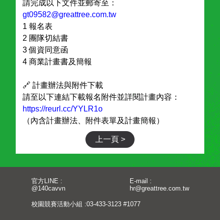
請完成以下文件並郵寄至：
gt09582@greattree.com.tw
1️ 報名表
2️ 團隊切結書
3️ 個資同意函
4️ 商業計畫書及簡報
🔗 計畫辦法與附件下載
請至以下連結下載報名附件並詳閱計畫內容：
https://reurl.cc/YYLR1o
（內含計畫辦法、附件表單及計畫簡報）
上一頁 >
官方LINE :
E-mail :
@140cavvn
hr@greattree.com.tw
校園競賽活動小組 :
03-433-3123 #1077